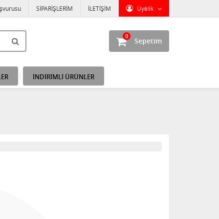
aşvurusu
SİPARİŞLERİM
İLETİŞİM
Üyelik
0
Sepetim
LER
İNDİRİMLİ ÜRÜNLER