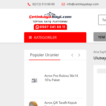
0(212) 513 60 60
info@cetinkayabayi.com
Uno Crazy Oyun Kartı
KATEGORILER
YENİ
Acrox Naturel Dil Çubuğu
Kalın 50'li
Ana Sayf
Popüler Ürünler
Uluba
Acrox Pos Rulosu 56x14
10'lu Paket
Acrox Çift Taraflı Köpük
Bant 2mt