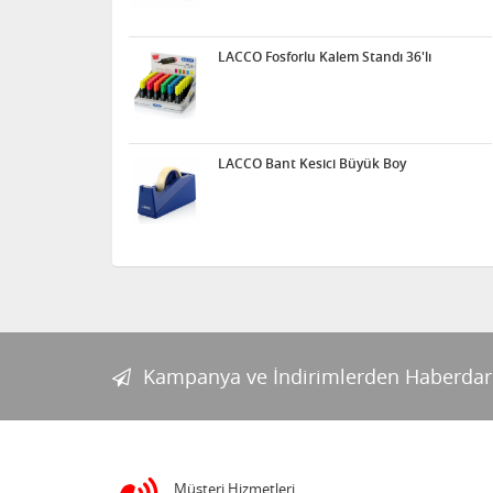
LACCO Fosforlu Kalem Standı 36'lı
Kum Çalışması
LACCO Bant Kesici Büyük Boy
Elektrik Deney Seti
Acrox Çift Taraflı Silikon
Bant Şeffaf 2mt
Kampanya ve İndirimlerden Haberdar
Noki poşet dosya ECO
Müşteri Hizmetleri