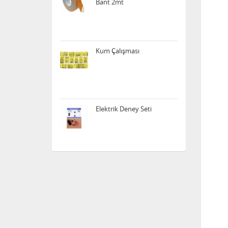
Kum Çalışması
Elektrik Deney Seti
Acrox Çift Taraflı Silikon
Bant Şeffaf 2mt
Noki poşet dosya ECO
100'lü