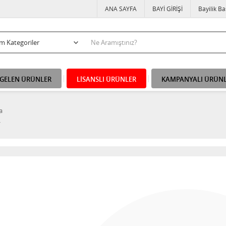
ANA SAYFA
BAYİ GİRİŞİ
Bayilik B
 GELEN ÜRÜNLER
LİSANSLI ÜRÜNLER
KAMPANYALI ÜRÜN
a
y