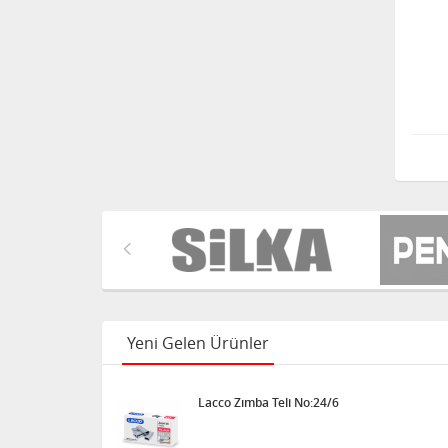
Uno Crazy Oyun Kartı
Acrox Naturel Dil Çubuğu
Kalın 50'li
Acrox Pos Rulosu 56x14
10'lu Paket
Yeni Gelen Ürünler
Lacco Zımba Teli No:24/6
Acrox Çift Taraflı Köpük
Bant 2mt