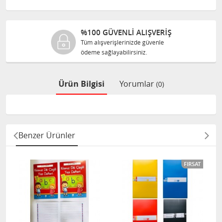
 GÜVENLİ ALIŞVERİŞ
%100 O
ışverişlerinizde güvenle
Tüm ürünle
sağlayabilirsiniz.
size orijina
Ürün Bilgisi
Yorumlar
(0)
Benzer Ürünler
FIRSAT