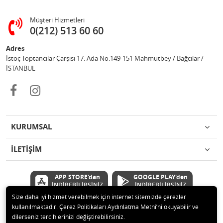
Müşteri Hizmetleri
0(212) 513 60 60
Adres
İstoç Toptancılar Çarşısı 17. Ada No:149-151 Mahmutbey / Bağcılar /
İSTANBUL
KURUMSAL
İLETİŞİM
APP STORE'dan
GOOGLE PLAY'den
İNDİREBİLİRSİNİZ
İNDİREBİLİRSİNİZ
Size daha iyi hizmet verebilmek için internet sitemizde çerezler
kullanılmaktadır. Çerez Politikaları Aydınlatma Metni’ni okuyabilir ve
© 2020 Çetinkaya Elektronik Kırtasiye Oyuncak San ve Tic.Ltd.Şti Tüm
dilerseniz tercihlerinizi değiştirebilirsiniz.