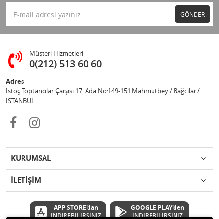
GÖNDER
Müşteri Hizmetleri
0(212) 513 60 60
Adres
İstoç Toptancılar Çarşısı 17. Ada No:149-151 Mahmutbey / Bağcılar /
İSTANBUL
KURUMSAL
İLETİŞİM
APP STORE'dan
GOOGLE PLAY'den
İNDİREBİLİRSİNİZ
İNDİREBİLİRSİNİZ