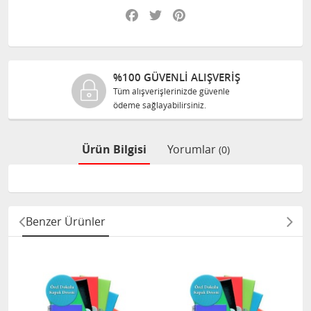
Facebook
Twitter
Pinterest
 GÜVENLİ ALIŞVERİŞ
%100 O
ışverişlerinizde güvenle
Tüm ürünle
sağlayabilirsiniz.
size orijina
Ürün Bilgisi
Yorumlar
(0)
Benzer Ürünler