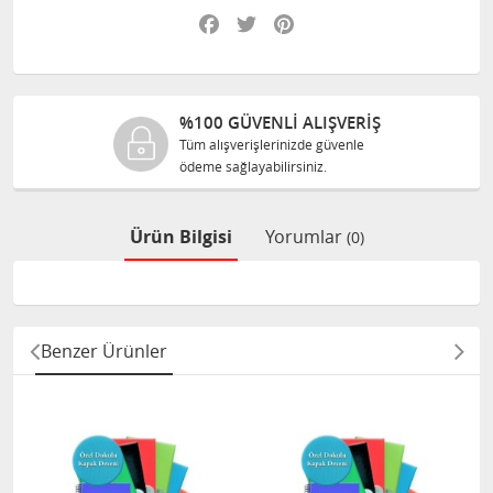
Facebook
Twitter
Pinterest
100 GÜVENLİ ALIŞVERİŞ
%10
üm alışverişlerinizde güvenle
Tüm ür
deme sağlayabilirsiniz.
size o
Ürün Bilgisi
Yorumlar
(0)
Benzer Ürünler