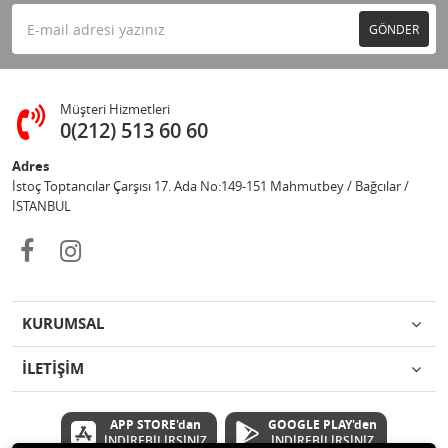
GÖNDER
Müşteri Hizmetleri
0(212) 513 60 60
Adres
İstoç Toptancılar Çarşısı 17. Ada No:149-151 Mahmutbey / Bağcılar /
İSTANBUL
KURUMSAL
İLETİŞİM
APP STORE'dan
GOOGLE PLAY'den
İNDİREBİLİRSİNİZ
İNDİREBİLİRSİNİZ