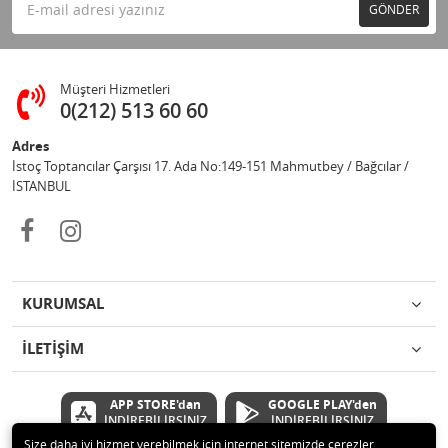
GÖNDER
Müşteri Hizmetleri
0(212) 513 60 60
Adres
İstoç Toptancılar Çarşısı 17. Ada No:149-151 Mahmutbey / Bağcılar /
İSTANBUL
KURUMSAL
İLETİŞİM
APP STORE'dan
GOOGLE PLAY'den
İNDİREBİLİRSİNİZ
İNDİREBİLİRSİNİZ
Size daha iyi hizmet verebilmek için internet sitemizde çerezler