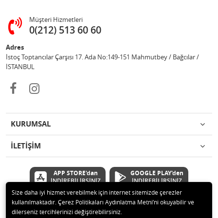
Müşteri Hizmetleri
0(212) 513 60 60
Adres
İstoç Toptancılar Çarşısı 17. Ada No:149-151 Mahmutbey / Bağcılar /
İSTANBUL
KURUMSAL
İLETİŞİM
APP STORE'dan
GOOGLE PLAY'den
İNDİREBİLİRSİNİZ
İNDİREBİLİRSİNİZ
Size daha iyi hizmet verebilmek için internet sitemizde çerezler
kullanılmaktadır. Çerez Politikaları Aydınlatma Metni’ni okuyabilir ve
© 2020 Çetinkaya Elektronik Kırtasiye Oyuncak San ve Tic.Ltd.Şti Tüm
dilerseniz tercihlerinizi değiştirebilirsiniz.