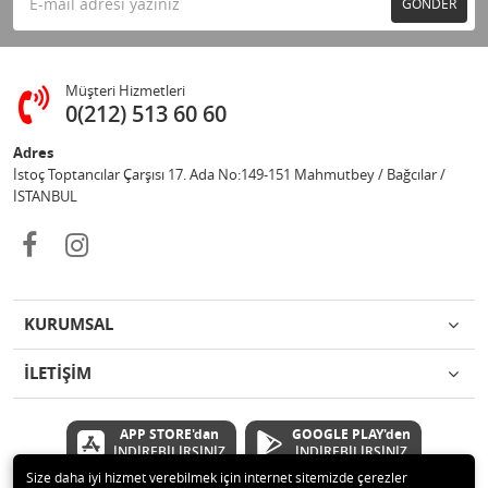
GÖNDER
Müşteri Hizmetleri
0(212) 513 60 60
Adres
İstoç Toptancılar Çarşısı 17. Ada No:149-151 Mahmutbey / Bağcılar /
İSTANBUL
KURUMSAL
İLETİŞİM
APP STORE'dan
GOOGLE PLAY'den
İNDİREBİLİRSİNİZ
İNDİREBİLİRSİNİZ
Size daha iyi hizmet verebilmek için internet sitemizde çerezler