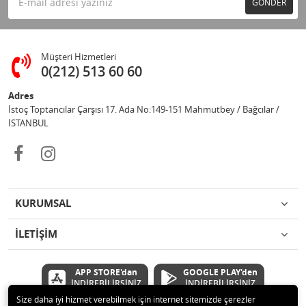
GÖNDER
Müşteri Hizmetleri
0(212) 513 60 60
Adres
İstoç Toptancılar Çarşısı 17. Ada No:149-151 Mahmutbey / Bağcılar /
İSTANBUL
KURUMSAL
İLETİŞİM
APP STORE'dan
GOOGLE PLAY'den
İNDİREBİLİRSİNİZ
İNDİREBİLİRSİNİZ
Size daha iyi hizmet verebilmek için internet sitemizde çerezler