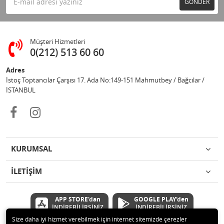
GÖNDER
Müşteri Hizmetleri
0(212) 513 60 60
Adres
İstoç Toptancılar Çarşısı 17. Ada No:149-151 Mahmutbey / Bağcılar /
İSTANBUL
KURUMSAL
İLETİŞİM
APP STORE'dan
GOOGLE PLAY'den
İNDİREBİLİRSİNİZ
İNDİREBİLİRSİNİZ
Size daha iyi hizmet verebilmek için internet sitemizde çerezler