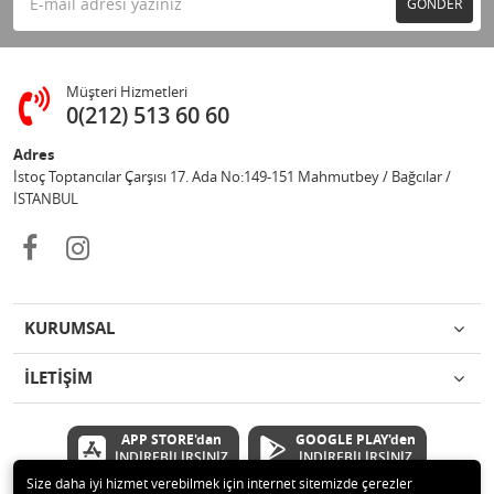
GÖNDER
Müşteri Hizmetleri
0(212) 513 60 60
Adres
İstoç Toptancılar Çarşısı 17. Ada No:149-151 Mahmutbey / Bağcılar /
İSTANBUL
KURUMSAL
İLETİŞİM
APP STORE'dan
GOOGLE PLAY'den
İNDİREBİLİRSİNİZ
İNDİREBİLİRSİNİZ
Size daha iyi hizmet verebilmek için internet sitemizde çerezler