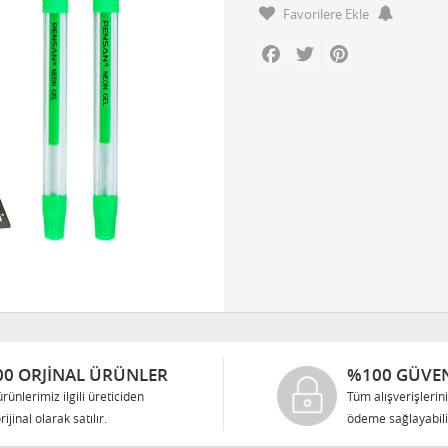
Favorilere Ekle
Facebook
Twitter
Pinterest
0 ORJINAL ÜRÜNLER
%100 GÜVEN
rünlerimiz ilgili üreticiden
Tüm alışverişlerin
rijinal olarak satılır.
ödeme sağlayabilir