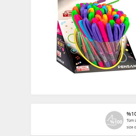
%10
Tüm ü
size o