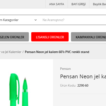
ANA SAYFA
BAYİ GİRİŞİ
Bayilik B
 GELEN ÜRÜNLER
LİSANSLI ÜRÜNLER
KAMPANYALI ÜRÜN
r ve Jel Kalemler
Pensan Neon jel kalem 60'lı PVC renkli stand
Pensan
Pensan Neon jel ka
Ürün Kodu
2290-60