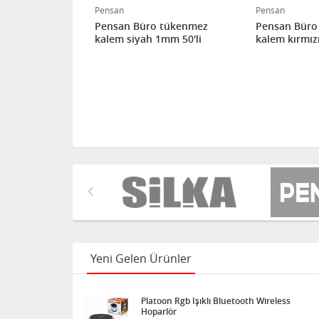
Pensan
Pensan
 tükenmez
Pensan Büro tükenmez
Pensan Büro
mm 50'li
kalem siyah 1mm 50'li
kalem kırmız
Yeni Gelen Ürünler
Platoon Rgb Işıklı Bluetooth Wireless
Hoparlör