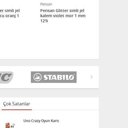
Pensan
Pensan
r simli jel
Pensan Glitter simli jel
Pensan Glitt
cu oranj 1
kalem violet mor 1 mm
kalem gümü
12'li
Çok Satanlar
Uno Crazy Oyun Kartı