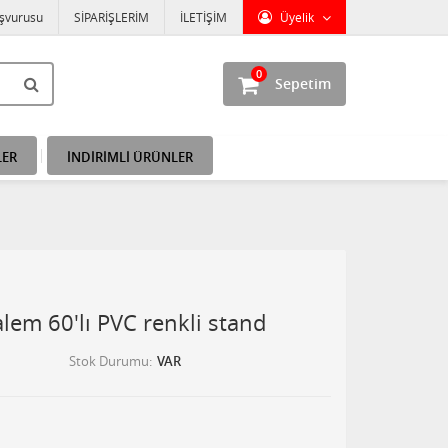
aşvurusu
SİPARİŞLERİM
İLETİŞİM
Üyelik
0
Sepetim
LER
İNDİRİMLİ ÜRÜNLER
lem 60'lı PVC renkli stand
Stok Durumu
VAR