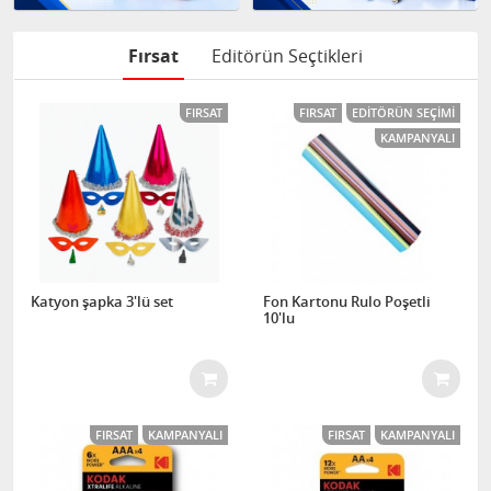
Fırsat
Editörün Seçtikleri
FIRSAT
FIRSAT
EDITÖRÜN SEÇIMI
KAMPANYALI
Katyon şapka 3'lü set
Fon Kartonu Rulo Poşetli
10'lu
FIRSAT
KAMPANYALI
FIRSAT
KAMPANYALI