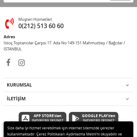
Müşteri Hizmetleri
0(212) 513 60 60
Adres
İstoç Toptancılar Çarşısı 17. Ada No:149-151 Mahmutbey / Bağcılar /
İSTANBUL
KURUMSAL
İLETİŞİM
APP STORE'dan
GOOGLE PLAY'den
İNDİREBİLİRSİNİZ
İNDİREBİLİRSİNİZ
Size daha iyi hizmet verebilmek için internet sitemizde çerezler
kullanılmaktadır. Çerez Politikaları Aydınlatma Metni’ni okuyabilir ve