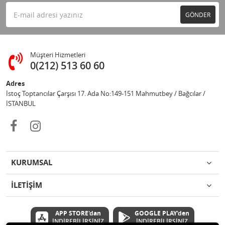
GÖNDER
Müşteri Hizmetleri
0(212) 513 60 60
Adres
İstoç Toptancılar Çarşısı 17. Ada No:149-151 Mahmutbey / Bağcılar /
İSTANBUL
KURUMSAL
İLETİŞİM
APP STORE'dan
GOOGLE PLAY'den
İNDİREBİLİRSİNİZ
İNDİREBİLİRSİNİZ