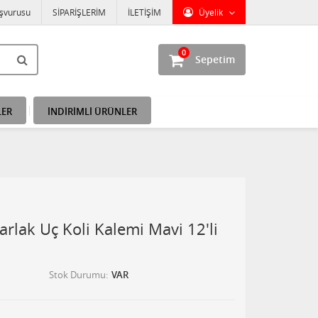
aşvurusu
SİPARİŞLERİM
İLETİŞİM
Üyelik
0
Sepetim
LER
İNDİRİMLİ ÜRÜNLER
arlak Uç Koli Kalemi Mavi 12'li
Stok Durumu
VAR