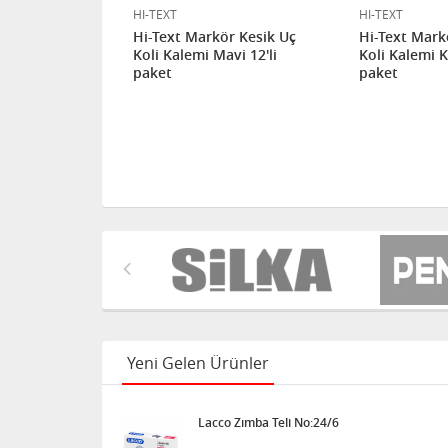
HI-TEXT
HI-TEXT
r Kesik Uç
Hi-Text Markör Kesik Uç
Hi-Text Mark
yah 12'li
Koli Kalemi Mavi 12'li
Koli Kalemi Kı
paket
paket
Yeni Gelen Ürünler
Lacco Zımba Teli No:24/6