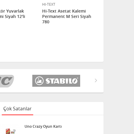
HI-TEXT
HI-TEXT
kör Yuvarlak
Hi-Text Asetat Kalemi
Hi-Text Ase
i Siyah 12'li
Permanent M Seri Siyah
Permanent S
780
780
Çok Satanlar
Uno Crazy Oyun Kartı