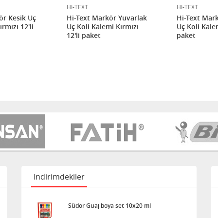
HI-TEXT
HI-TEXT
ör Kesik Uç
Hi-Text Markör Yuvarlak
Hi-Text Mar
rmızı 12'li
Uç Koli Kalemi Kırmızı
Uç Koli Kalem
12'li paket
paket
İndirimdekiler
Südor Guaj boya set 10x20 ml