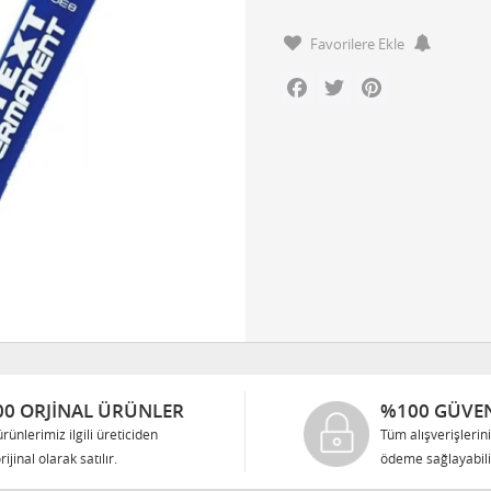
Favorilere Ekle
Facebook
Twitter
Pinterest
0 ORJINAL ÜRÜNLER
%100 GÜVEN
rünlerimiz ilgili üreticiden
Tüm alışverişlerin
rijinal olarak satılır.
ödeme sağlayabilir