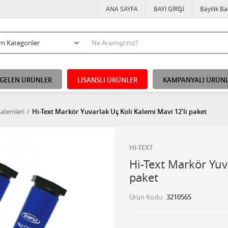
ANA SAYFA
BAYİ GİRİŞİ
Bayilik B
 GELEN ÜRÜNLER
LİSANSLI ÜRÜNLER
KAMPANYALI ÜRÜN
Kalemleri
Hi-Text Markör Yuvarlak Uç Koli Kalemi Mavi 12'li paket
HI-TEXT
Hi-Text Markör Yuv
paket
Ürün Kodu
3210565