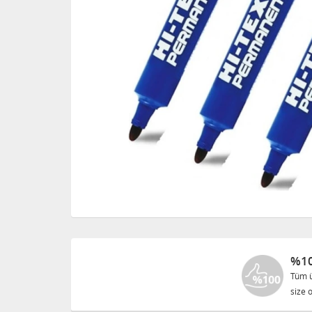
%10
Tüm ü
size o