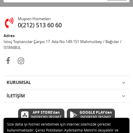
Müşteri Hizmetleri
0(212) 513 60 60
Adres
İstoç Toptancılar Çarşısı 17. Ada No:149-151 Mahmutbey / Bağcılar /
İSTANBUL
KURUMSAL
İLETİŞİM
APP STORE'dan
GOOGLE PLAY'den
İNDİREBİLİRSİNİZ
İNDİREBİLİRSİNİZ
Size daha iyi hizmet verebilmek için internet sitemizde çerezler
kullanılmaktadır. Çerez Politikaları Aydınlatma Metni’ni okuyabilir ve