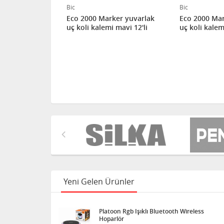
Bic
Bic
ker yuvarlak
Eco 2000 Marker yuvarlak
Eco 2000 Mar
 kırmızı 12'li
uç koli kalemi mavi 12'li
uç koli kalemi
Yeni Gelen Ürünler
Platoon Rgb Işıklı Bluetooth Wireless
Hoparlör