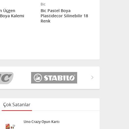
Bic
Bic
on Üçgen
Bic Pastel Boya
Bic Pastel 
Boya Kalemi
Plastidecor Silinebilir 18
Plastidecor
Renk
Üçgen 12 Lİ
Çok Satanlar
Uno Crazy Oyun Kartı