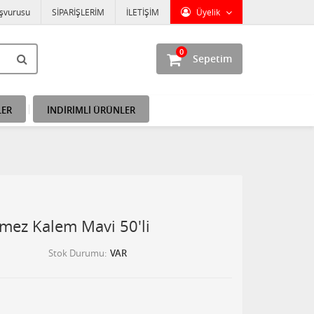
aşvurusu
SİPARİŞLERİM
İLETİŞİM
Üyelik
0
Sepetim
LER
İNDİRİMLİ ÜRÜNLER
nmez Kalem Mavi 50'li
Stok Durumu
VAR