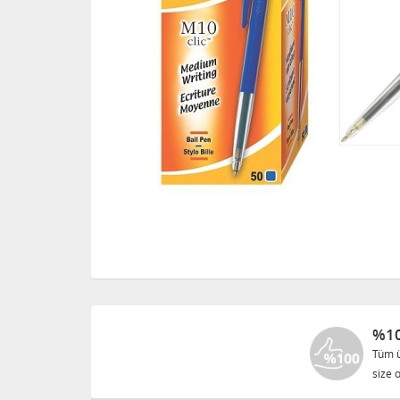
%10
Tüm ü
size o