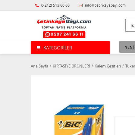
0(212) 513 60 60
info@cetinkayabayi.com
KATEGORILER
YENİ
Ana Sayfa
KIRTASİYE ÜRÜNLERİ
Kalem Çeşitleri
Tüke