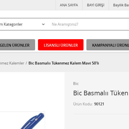
ANA SAYFA
BAYİ GİRİŞİ
Bayilik B
 GELEN ÜRÜNLER
LİSANSLI ÜRÜNLER
KAMPANYALI ÜRÜN
nmez Kalemler
Bic Basmalıı Tükenmez Kalem Mavi 50'li
Bic
Bic Basmalıı Tüke
Ürün Kodu
90121