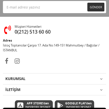
GÖNDER
Müşteri Hizmetleri
0(212) 513 60 60
Adres
İstoç Toptancılar Çarşısı 17. Ada No:149-151 Mahmutbey / Bağcılar /
İSTANBUL
KURUMSAL
İLETİŞİM
APP STORE'dan
GOOGLE PLAY'den
İNDİREBİLİRSİNİZ
İNDİREBİLİRSİNİZ