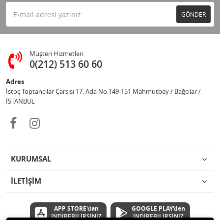
GÖNDER
Müşteri Hizmetleri
0(212) 513 60 60
Adres
İstoç Toptancılar Çarşısı 17. Ada No:149-151 Mahmutbey / Bağcılar /
İSTANBUL
KURUMSAL
İLETİŞİM
APP STORE'dan
GOOGLE PLAY'den
İNDİREBİLİRSİNİZ
İNDİREBİLİRSİNİZ