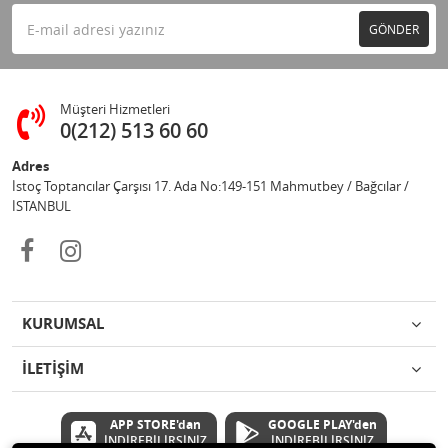
GÖNDER
Müşteri Hizmetleri
0(212) 513 60 60
Adres
İstoç Toptancılar Çarşısı 17. Ada No:149-151 Mahmutbey / Bağcılar /
İSTANBUL
KURUMSAL
İLETİŞİM
APP STORE'dan
GOOGLE PLAY'den
İNDİREBİLİRSİNİZ
İNDİREBİLİRSİNİZ