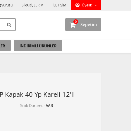
aşvurusu
SİPARİŞLERİM
İLETİŞİM
Üyelik
0
Sepetim
LER
İNDİRİMLİ ÜRÜNLER
PP Kapak 40 Yp Kareli 12'li
Stok Durumu
VAR