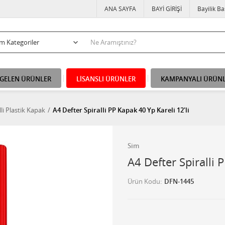
ANA SAYFA
BAYİ GİRİŞİ
Bayilik B
 GELEN ÜRÜNLER
LİSANSLI ÜRÜNLER
KAMPANYALI ÜRÜN
lli Plastik Kapak
A4 Defter Spiralli PP Kapak 40 Yp Kareli 12'li
Sim
A4 Defter Spiralli 
Ürün Kodu
DFN-1445