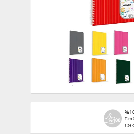
%10
Tüm ü
size o