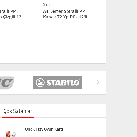
Sim
Sim
ralli PP
A4 Defter Spiralli PP
SİM A4 AYRA
Çizgili 12'li
Kapak 72 Yp Düz 12'li
YP 48'Lİ Sİ
Çok Satanlar
Uno Crazy Oyun Kartı