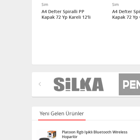
Sim
Sim
alli PP
A4 Defter Spiralli PP
A4 Defter Spi
reli 12'li
Kapak 72 Yp Kareli 12'li
Kapak 72 Yp Çi
Yeni Gelen Ürünler
Platoon Rgb Işıklı Bluetooth Wireless
Hoparlör