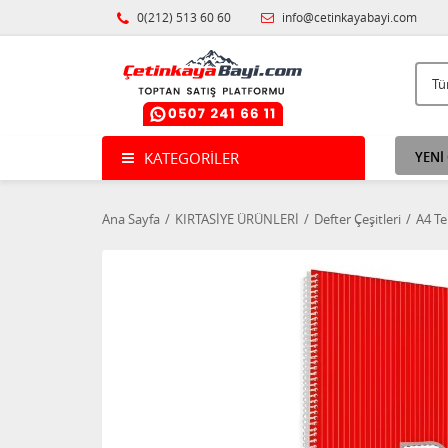
0(212) 513 60 60
info@cetinkayabayi.com
KATEGORILER
YENİ
Ana Sayfa
KIRTASİYE ÜRÜNLERİ
Defter Çeşitleri
A4 Te