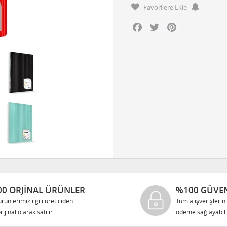
Favorilere Ekle
Facebook
Twitter
Pinterest
0 ORJINAL ÜRÜNLER
%100 GÜVEN
rünlerimiz ilgili üreticiden
Tüm alışverişlerin
rijinal olarak satılır.
ödeme sağlayabilir