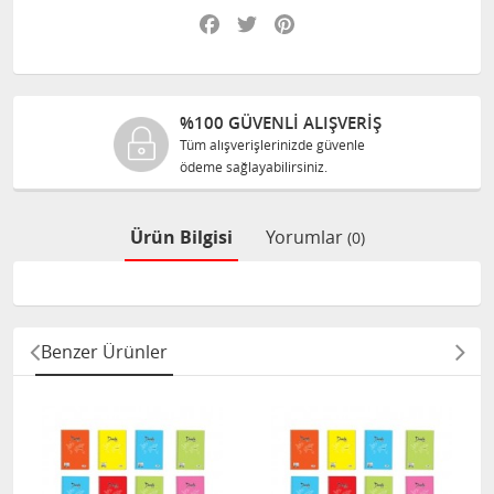
Facebook
Twitter
Pinterest
%100 GÜVENLİ ALIŞVERİŞ
Tüm alışverişlerinizde güvenle
T
ödeme sağlayabilirsiniz.
s
Ürün Bilgisi
Yorumlar
(0)
Benzer Ürünler