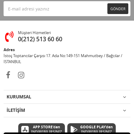
GÖNDER
Müşteri Hizmetleri
0(212) 513 60 60
Adres
İstoç Toptancılar Çarşısı 17. Ada No:149-151 Mahmutbey / Bağcılar /
İSTANBUL
KURUMSAL
İLETİŞİM
APP STORE'dan
GOOGLE PLAY'den
İNDİREBİLİRSİNİZ
İNDİREBİLİRSİNİZ