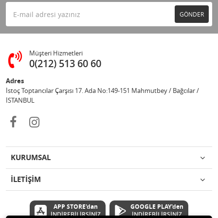
GÖNDER
Müşteri Hizmetleri
0(212) 513 60 60
Adres
İstoç Toptancılar Çarşısı 17. Ada No:149-151 Mahmutbey / Bağcılar /
İSTANBUL
KURUMSAL
İLETİŞİM
APP STORE'dan
GOOGLE PLAY'den
İNDİREBİLİRSİNİZ
İNDİREBİLİRSİNİZ