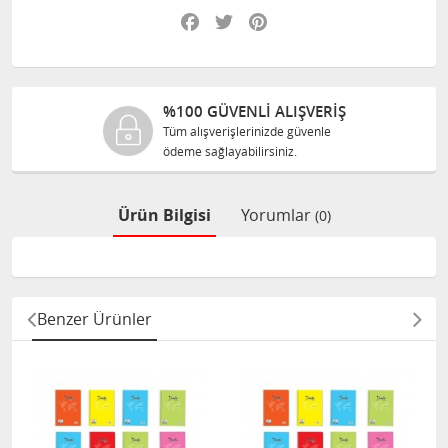
Facebook
Twitter
Pinterest
100 GÜVENLİ ALIŞVERİŞ
%10
üm alışverişlerinizde güvenle
Tüm ür
deme sağlayabilirsiniz.
size o
Ürün Bilgisi
Yorumlar
(0)
Benzer Ürünler