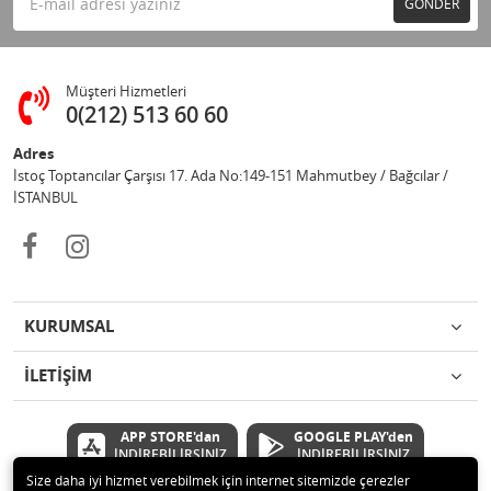
GÖNDER
Müşteri Hizmetleri
0(212) 513 60 60
Adres
İstoç Toptancılar Çarşısı 17. Ada No:149-151 Mahmutbey / Bağcılar /
İSTANBUL
KURUMSAL
İLETİŞİM
APP STORE'dan
GOOGLE PLAY'den
İNDİREBİLİRSİNİZ
İNDİREBİLİRSİNİZ
Size daha iyi hizmet verebilmek için internet sitemizde çerezler