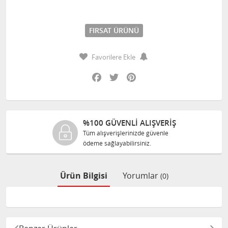
FIRSAT ÜRÜNÜ
Favorilere Ekle
Facebook
Twitter
Pinterest
 GÜVENLİ ALIŞVERİŞ
%100 O
ışverişlerinizde güvenle
Tüm ürünle
sağlayabilirsiniz.
size orijina
Ürün Bilgisi
Yorumlar
(0)