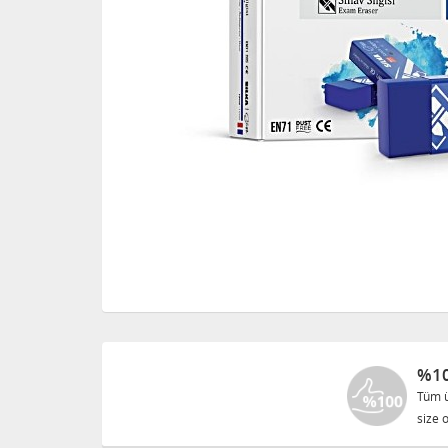
%10
Tüm ü
size o