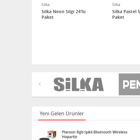
Silka
Silka
i 20'li
Silka Neon Silgi 24'lü
Silka Pastel Si
Paket
Paket
Yeni Gelen Ürünler
Platoon Rgb Işıklı Bluetooth Wireless
Hoparlör