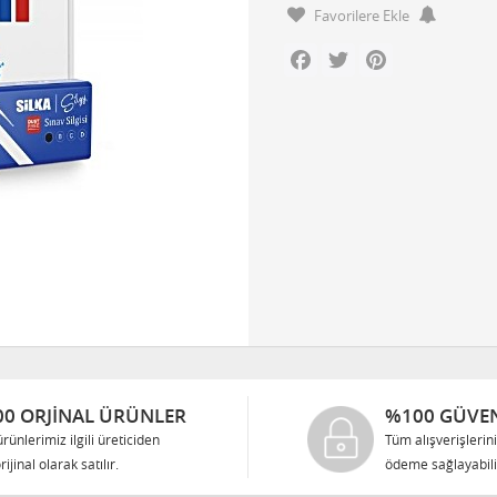
Favorilere Ekle
Facebook
Twitter
Pinterest
0 ORJINAL ÜRÜNLER
%100 GÜVEN
rünlerimiz ilgili üreticiden
Tüm alışverişlerin
rijinal olarak satılır.
ödeme sağlayabilir