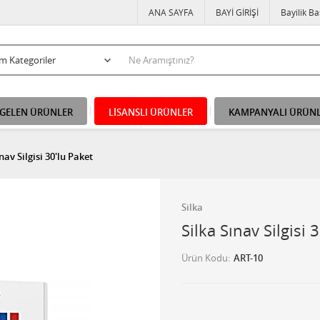
ANA SAYFA
BAYİ GİRİŞİ
Bayilik B
 GELEN ÜRÜNLER
LİSANSLI ÜRÜNLER
KAMPANYALI ÜRÜN
nav Silgisi 30'lu Paket
Silka
Silka Sınav Silgisi 
Ürün Kodu
ART-10