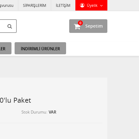
aşvurusu
SİPARİŞLERİM
İLETİŞİM
Üyelik
0
Sepetim
LER
İNDİRİMLİ ÜRÜNLER
30'lu Paket
Stok Durumu
VAR