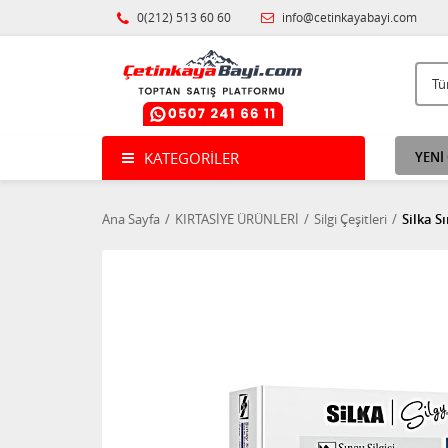
0(212) 513 60 60
info@cetinkayabayi.com
KATEGORILER
YENİ
Ana Sayfa
KIRTASİYE ÜRÜNLERİ
Silgi Çeşitleri
Silka Sı