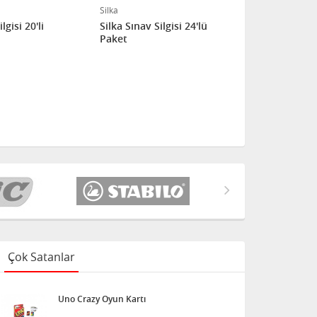
Silka
Silka
lgisi 20'li
Silka Sınav Silgisi 24'lü
Silka Gri Ha
Paket
Paket
Çok Satanlar
Uno Crazy Oyun Kartı