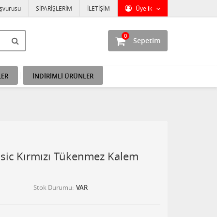
aşvurusu
SİPARİŞLERİM
İLETİŞİM
Üyelik
0
Sepetim
LER
İNDİRİMLİ ÜRÜNLER
ssic Kırmızı Tükenmez Kalem
Stok Durumu
VAR