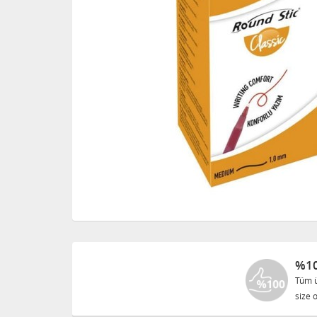
%10
Tüm ü
size o