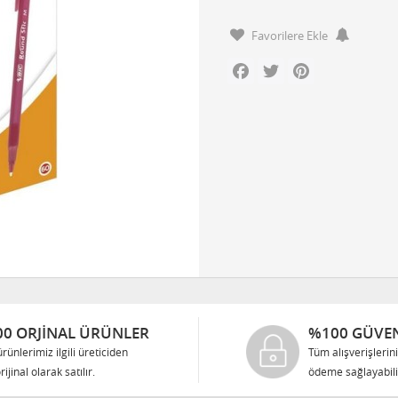
Favorilere Ekle
Facebook
Twitter
Pinterest
0 ORJINAL ÜRÜNLER
%100 GÜVEN
rünlerimiz ilgili üreticiden
Tüm alışverişlerin
rijinal olarak satılır.
ödeme sağlayabilir