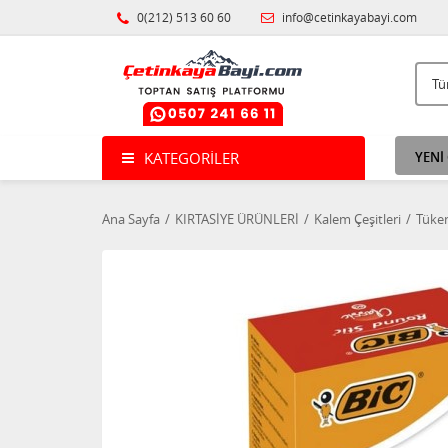
0(212) 513 60 60
info@cetinkayabayi.com
KATEGORILER
YENİ
Ana Sayfa
KIRTASİYE ÜRÜNLERİ
Kalem Çeşitleri
Tüke