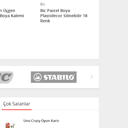
Bic
Bic
on Üçgen
Bic Pastel Boya
Bic Pastel 
Boya Kalemi
Plastidecor Silinebilir 18
Plastidecor
Renk
Üçgen 12 Lİ
Çok Satanlar
Uno Crazy Oyun Kartı