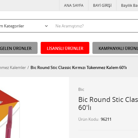
ANA SAYFA
BAYİ GİRİŞİ
Bayilik B
 GELEN ÜRÜNLER
LİSANSLI ÜRÜNLER
KAMPANYALI ÜRÜN
nmez Kalemler
Bic Round Stic Classic Kırmızı Tükenmez Kalem 60'lı
Bic
Bic Round Stic Cla
60'lı
Ürün Kodu
96211