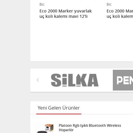
Bic
Bic
ker yuvarlak
Eco 2000 Marker yuvarlak
Eco 2000 Mar
 kırmızı 12'li
uç koli kalemi mavi 12'li
uç koli kalemi
Yeni Gelen Ürünler
Platoon Rgb Işıklı Bluetooth Wireless
Hoparlör