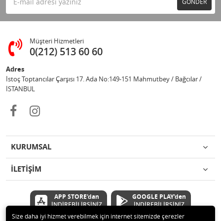
GÖNDER
Müşteri Hizmetleri
0(212) 513 60 60
Adres
İstoç Toptancılar Çarşısı 17. Ada No:149-151 Mahmutbey / Bağcılar /
İSTANBUL
KURUMSAL
İLETİŞİM
APP STORE'dan
GOOGLE PLAY'den
İNDİREBİLİRSİNİZ
İNDİREBİLİRSİNİZ
Size daha iyi hizmet verebilmek için internet sitemizde çerezler