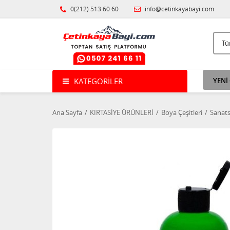
0(212) 513 60 60
info@cetinkayabayi.com
KATEGORILER
YENİ
Ana Sayfa
KIRTASİYE ÜRÜNLERİ
Boya Çeşitleri
Sanats