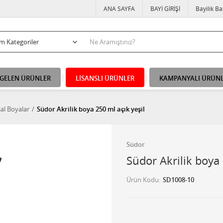
ANA SAYFA
BAYİ GİRİŞİ
Bayilik B
 GELEN ÜRÜNLER
LİSANSLI ÜRÜNLER
KAMPANYALI ÜRÜN
al Boyalar
Südor Akrilik boya 250 ml açık yeşil
Südor
Südor Akrilik boya 
Ürün Kodu
SD1008-10