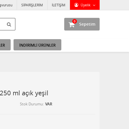
aşvurusu
SİPARİŞLERİM
İLETİŞİM
Üyelik
0
Sepetim
LER
İNDİRİMLİ ÜRÜNLER
250 ml açık yeşil
Stok Durumu
VAR