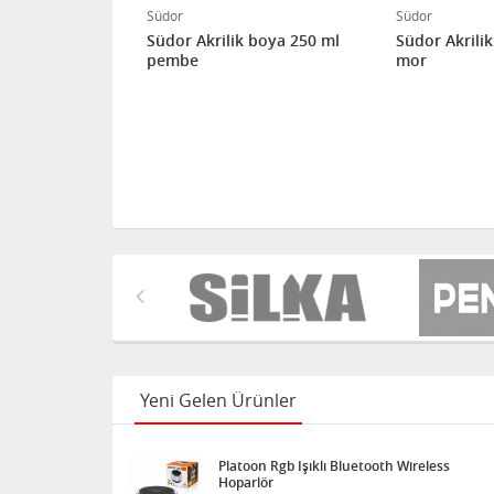
Südor
Südor
 boya 250 ml
Südor Akrilik boya 250 ml
Südor Akrili
pembe
mor
Yeni Gelen Ürünler
Platoon Rgb Işıklı Bluetooth Wireless
Hoparlör