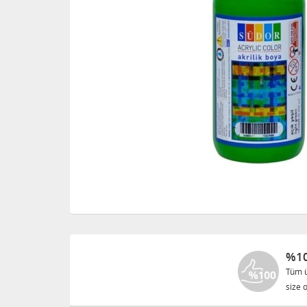
%10
Tüm ü
size o