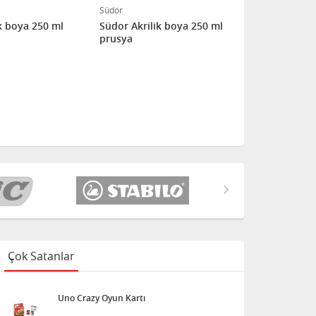
Südor
Südor
k boya 250 ml
Südor Akrilik boya 250 ml
Südor Parm
prusya
ml kahvere
Çok Satanlar
Uno Crazy Oyun Kartı