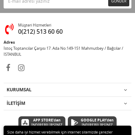
GÖNDER
Müşteri Hizmetleri
0(212) 513 60 60
Adres
İstoç Toptancılar Çarşısı 17. Ada No:149-151 Mahmutbey / Bağcılar /
İSTANBUL
KURUMSAL
İLETİŞİM
APP STORE'dan
GOOGLE PLAY'den
İNDİREBİLİRSİNİZ
İNDİREBİLİRSİNİZ
Size daha iyi hizmet verebilmek için internet sitemizde çerezler