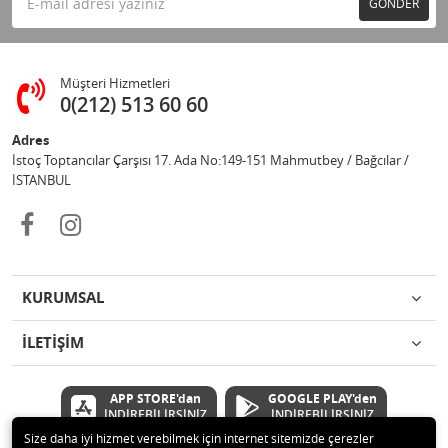
GÖNDER
Müşteri Hizmetleri
0(212) 513 60 60
Adres
İstoç Toptancılar Çarşısı 17. Ada No:149-151 Mahmutbey / Bağcılar /
İSTANBUL
KURUMSAL
İLETİŞİM
APP STORE'dan
GOOGLE PLAY'den
İNDİREBİLİRSİNİZ
İNDİREBİLİRSİNİZ
Size daha iyi hizmet verebilmek için internet sitemizde çerezler