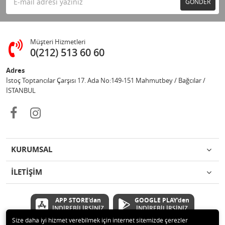
GÖNDER
Müşteri Hizmetleri
0(212) 513 60 60
Adres
İstoç Toptancılar Çarşısı 17. Ada No:149-151 Mahmutbey / Bağcılar /
İSTANBUL
KURUMSAL
İLETİŞİM
APP STORE'dan
GOOGLE PLAY'den
İNDİREBİLİRSİNİZ
İNDİREBİLİRSİNİZ
Size daha iyi hizmet verebilmek için internet sitemizde çerezler