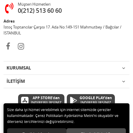
Müşteri Hizmetleri
0(212) 513 60 60
Adres
İstoç Toptancılar Çarşısı 17. Ada No:149-151 Mahmutbey / Bağcılar /
İSTANBUL
KURUMSAL
İLETİŞİM
APP STORE'dan
GOOGLE PLAY'den
İNDİREBİLİRSİNİZ
İNDİREBİLİRSİNİZ
Size daha iyi hizmet verebilmek için internet sitemizde çerezler
kullanılmaktadır. Çerez Politikaları Aydınlatma Metni’ni okuyabilir ve
© 2020 Çetinkaya Elektronik Kırtasiye Oyuncak San ve Tic.Ltd.Şti Tüm
dilerseniz tercihlerinizi değiştirebilirsiniz.
hakları saklıdır.