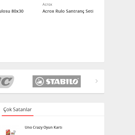
Acrox
Acrox
ulosu 80x30
Acrox Rulo Santranç Seti
Acrox Kapak
Çok Satanlar
Uno Crazy Oyun Kartı