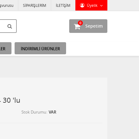
aşvurusu
SİPARİŞLERİM
İLETİŞİM
Üyelik
0
Sepetim
LER
İNDİRİMLİ ÜRÜNLER
 30 'lu
Stok Durumu
VAR