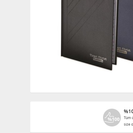
%10
Tüm ü
size o