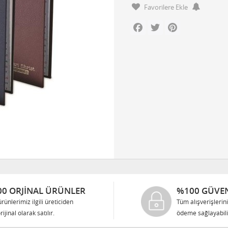
Favorilere Ekle
Facebook
Twitter
Pinterest
0 ORJINAL ÜRÜNLER
%100 GÜVEN
rünlerimiz ilgili üreticiden
Tüm alışverişlerin
rijinal olarak satılır.
ödeme sağlayabilir