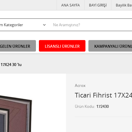
ANA SAYFA
BAYİ GİRİŞİ
Bayilik B
 GELEN ÜRÜNLER
LİSANSLI ÜRÜNLER
KAMPANYALI ÜRÜN
 17X24 30 'lu
Acrox
Ticari Fihrist 17X24
Ürün Kodu
172430