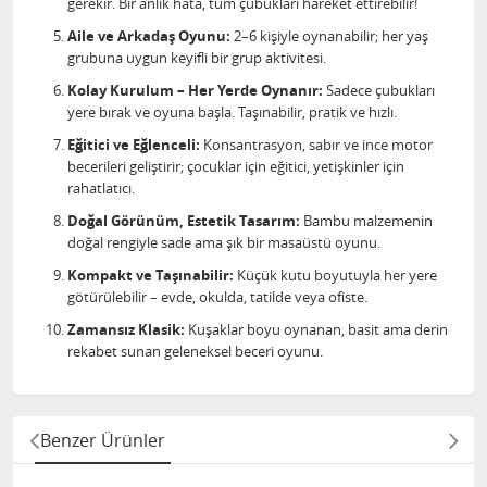
gerekir. Bir anlık hata, tüm çubukları hareket ettirebilir!
Aile ve Arkadaş Oyunu:
2–6 kişiyle oynanabilir; her yaş
grubuna uygun keyifli bir grup aktivitesi.
Kolay Kurulum – Her Yerde Oynanır:
Sadece çubukları
yere bırak ve oyuna başla. Taşınabilir, pratik ve hızlı.
Eğitici ve Eğlenceli:
Konsantrasyon, sabır ve ince motor
becerileri geliştirir; çocuklar için eğitici, yetişkinler için
rahatlatıcı.
Doğal Görünüm, Estetik Tasarım:
Bambu malzemenin
doğal rengiyle sade ama şık bir masaüstü oyunu.
Kompakt ve Taşınabilir:
Küçük kutu boyutuyla her yere
götürülebilir – evde, okulda, tatilde veya ofiste.
Zamansız Klasik:
Kuşaklar boyu oynanan, basit ama derin
rekabet sunan geleneksel beceri oyunu.
Benzer Ürünler