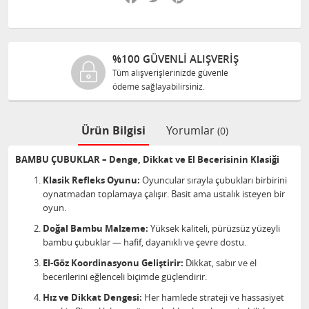
%100 GÜVENLİ ALIŞVERİŞ
Tüm alışverişlerinizde güvenle
ödeme sağlayabilirsiniz.
Ürün Bilgisi
Yorumlar
(0)
BAMBU ÇUBUKLAR – Denge, Dikkat ve El Becerisinin Klasiği
Klasik Refleks Oyunu:
Oyuncular sırayla çubukları birbirini
oynatmadan toplamaya çalışır. Basit ama ustalık isteyen bir
oyun.
Doğal Bambu Malzeme:
Yüksek kaliteli, pürüzsüz yüzeyli
bambu çubuklar — hafif, dayanıklı ve çevre dostu.
El-Göz Koordinasyonu Geliştirir:
Dikkat, sabır ve el
becerilerini eğlenceli biçimde güçlendirir.
Hız ve Dikkat Dengesi:
Her hamlede strateji ve hassasiyet