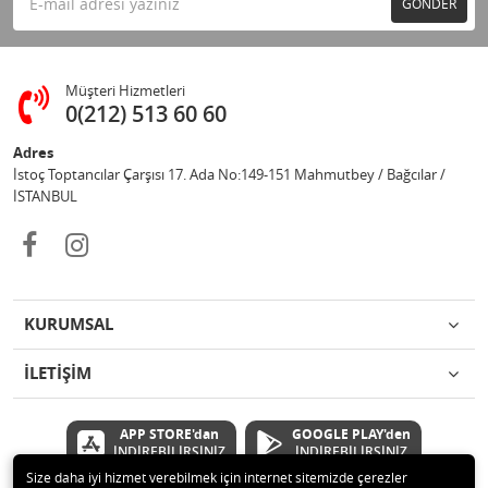
GÖNDER
Müşteri Hizmetleri
0(212) 513 60 60
Adres
İstoç Toptancılar Çarşısı 17. Ada No:149-151 Mahmutbey / Bağcılar /
İSTANBUL
KURUMSAL
İLETİŞİM
APP STORE'dan
GOOGLE PLAY'den
İNDİREBİLİRSİNİZ
İNDİREBİLİRSİNİZ
Size daha iyi hizmet verebilmek için internet sitemizde çerezler