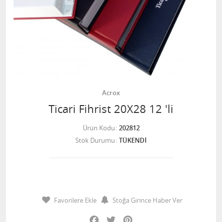
Acrox
Ticari Fihrist 20X28 12 'li
Ürün Kodu
202812
Stok Durumu
TÜKENDİ
Favorilere Ekle
Stoğa Girince Haber Ver
Facebook
Twitter
Pinterest