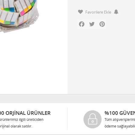
Favorilere Ekle
Facebook
Twitter
Pinterest
0 ORJINAL ÜRÜNLER
%100 GÜVEN
rünlerimiz ilgili üreticiden
Tüm alışverişlerin
rijinal olarak satılır.
ödeme sağlayabilir