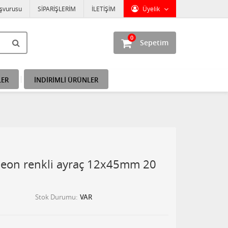
aşvurusu
SİPARİŞLERİM
İLETİŞİM
Üyelik
0
Sepetim
LER
İNDİRİMLİ ÜRÜNLER
 neon renkli ayraç 12x45mm 20
Stok Durumu
VAR