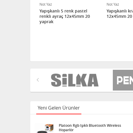
Not Yaz
Not Yaz
renk neon
Yapışkanlı 5 renk pastel
Yapışkanlı kr
 12x45mm 20
renkli ayraç 12x45mm 20
12x45mm 20 
yaprak
Yeni Gelen Ürünler
Platoon Rgb Işıklı Bluetooth Wireless
Hoparlör