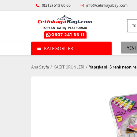
0(212) 513 60 60
info@cetinkayabayi.com
KATEGORILER
YENİ
Ana Sayfa
KAĞIT ÜRÜNLERİ
Yapışkanlı 5 renk neon r