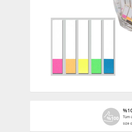
%10
Tüm ü
size o