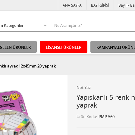
ANA SAYFA
BAYİ GİRİŞİ
Bayilik B
 GELEN ÜRÜNLER
LİSANSLI ÜRÜNLER
KAMPANYALI ÜRÜN
enkli ayraç 12x45mm 20 yaprak
Not Yaz
Yapışkanlı 5 renk
yaprak
Ürün Kodu
PMP-560