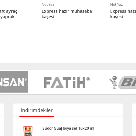
Not Yaz
Not Yaz
aft ayraç
Express hazır muhasebe
Express haz
yaprak
kaşesi
kaşesi
İndirimdekiler
Südor Guaj boya set 10x20 ml