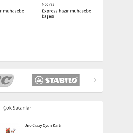
Not Yaz
Not Yaz
ır muhasebe
Express hazır muhasebe
Express ha
kaşesi
kaşesi
Çok Satanlar
Uno Crazy Oyun Kartı