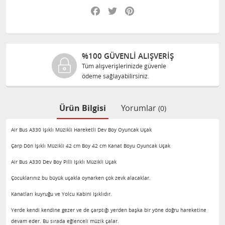
Facebook
Twitter
Pinterest
%100 GÜVENLİ ALIŞVERİŞ
Tüm alışverişlerinizde güvenle
ödeme sağlayabilirsiniz.
Ürün Bilgisi
Yorumlar
(0)
Air Bus A330 Işıklı Müzikli Hareketli Dev Boy Oyuncak Uçak
Çarp Dön Işıklı Müzikli 42 cm Boy 42 cm Kanat Boyu Oyuncak Uçak
Air Bus A330 Dev Boy Pilli Işıklı Müzikli Uçak
Çocuklarınız bu büyük uçakla oynarken çok zevk alacaklar.
Kanatları kuyruğu ve Yolcu Kabini Işıklıdır.
Yerde kendi kendine gezer ve de çarptığı yerden başka bir yöne doğru hareketine
devam eder. Bu sırada eğlenceli müzik çalar.