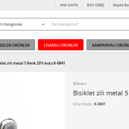
ANA SAYFA
BAYİ GİRİŞİ
Bayilik B
 GELEN ÜRÜNLER
LİSANSLI ÜRÜNLER
KAMPANYALI ÜRÜN
klet zili metal 5 Renk 20'li kutu K-0841
KSmart
Bisiklet zili metal
Ürün Kodu
K-0841