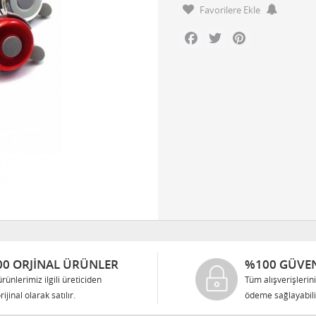
Favorilere Ekle
Facebook
Twitter
Pinterest
0 ORJINAL ÜRÜNLER
%100 GÜVEN
rünlerimiz ilgili üreticiden
Tüm alışverişlerin
rijinal olarak satılır.
ödeme sağlayabilir