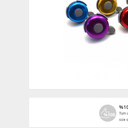
%10
Tüm ü
size o