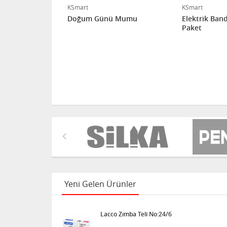
KSmart
KSmart
 Renkli 10'lu
Doğum Günü Mumu
Elektrik Band
Paket
Yeni Gelen Ürünler
Lacco Zımba Teli No:24/6