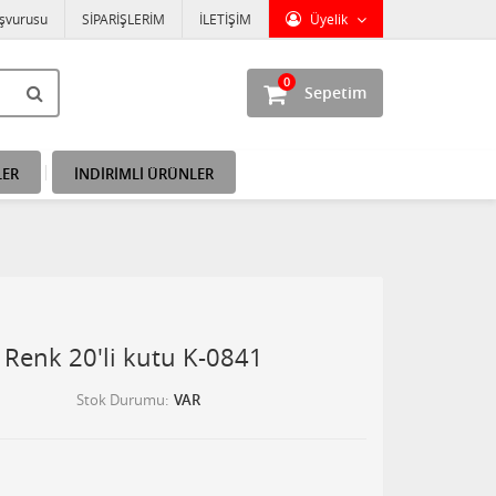
aşvurusu
SİPARİŞLERİM
İLETİŞİM
Üyelik
0
Sepetim
LER
İNDİRİMLİ ÜRÜNLER
 5 Renk 20'li kutu K-0841
Stok Durumu
VAR