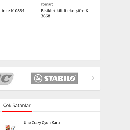
KSmart
KSmart
di ince K-0834
Bisiklet kilidi eko şifre K-
Bisiklet kilid
3668
3675
Çok Satanlar
Uno Crazy Oyun Kartı