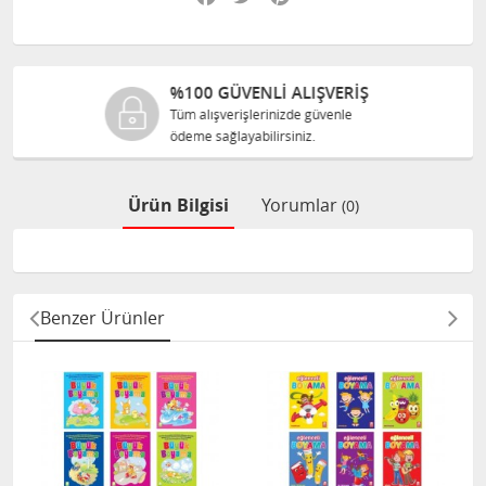
ŞVERİŞ
%100 ORJINAL ÜRÜN
üvenle
Tüm ürünlerimiz ilgili üretic
size orijinal olarak satılır.
Ürün Bilgisi
Yorumlar
(0)
Benzer Ürünler