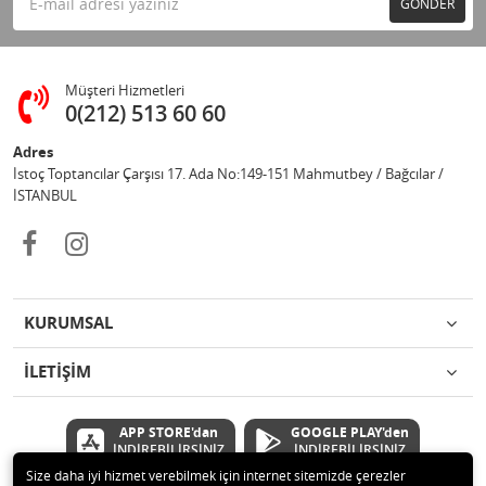
GÖNDER
Müşteri Hizmetleri
0(212) 513 60 60
Adres
İstoç Toptancılar Çarşısı 17. Ada No:149-151 Mahmutbey / Bağcılar /
İSTANBUL
KURUMSAL
İLETİŞİM
APP STORE'dan
GOOGLE PLAY'den
İNDİREBİLİRSİNİZ
İNDİREBİLİRSİNİZ
Size daha iyi hizmet verebilmek için internet sitemizde çerezler