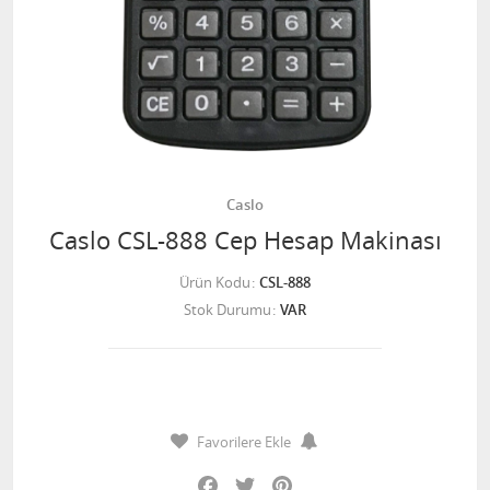
Caslo
Caslo CSL-888 Cep Hesap Makinası
Ürün Kodu
CSL-888
Stok Durumu
VAR
Favorilere Ekle
Facebook
Twitter
Pinterest