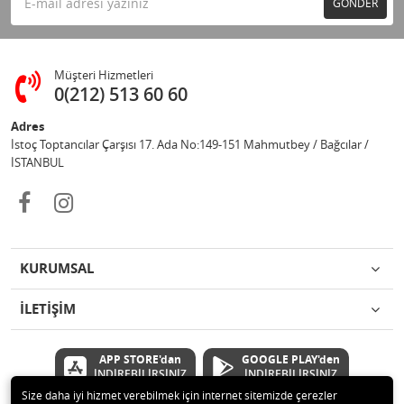
GÖNDER
Müşteri Hizmetleri
0(212) 513 60 60
Adres
İstoç Toptancılar Çarşısı 17. Ada No:149-151 Mahmutbey / Bağcılar /
İSTANBUL
KURUMSAL
İLETİŞİM
APP STORE'dan
GOOGLE PLAY'den
İNDİREBİLİRSİNİZ
İNDİREBİLİRSİNİZ
Size daha iyi hizmet verebilmek için internet sitemizde çerezler