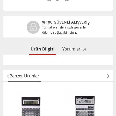
%100 GÜVENLİ ALIŞVERİŞ
Tüm alışverişlerinizde güvenle
T
ödeme sağlayabilirsiniz.
s
Ürün Bilgisi
Yorumlar
(0)
Benzer Ürünler