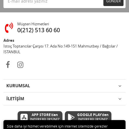
GÖNDER
Müşteri Hizmetleri
0(212) 513 60 60
Adres
İstoç Toptancılar Çarşısı 17. Ada No:149-151 Mahmutbey / Bağcılar /
İSTANBUL
KURUMSAL
İLETİŞİM
APP STORE'dan
GOOGLE PLAY'den
İNDİREBİLİRSİNİZ
İNDİREBİLİRSİNİZ
Size daha iyi hizmet verebilmek için internet sitemizde çerezler