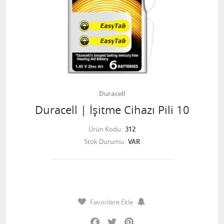
Duracell
Duracell | İşitme Cihazı Pili 10
Ürün Kodu
312
Stok Durumu
VAR
Favorilere Ekle
Facebook
Twitter
Pinterest