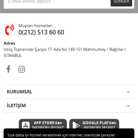
GÖNDER
Müşteri Hizmetleri
0(212) 513 60 60
Adres
İstoç Toptancılar Çarşısı 17. Ada No:149-151 Mahmutbey / Bağcılar /
İSTANBUL
KURUMSAL
İLETİŞİM
APP STORE'dan
GOOGLE PLAY'den
İNDİREBİLİRSİNİZ
İNDİREBİLİRSİNİZ
Size daha iyi hizmet verebilmek için internet sitemizde çerezler