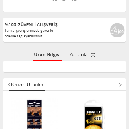
Ş
%100 ORJINAL ÜRÜNLER
Tüm ürünlerimiz ilgili üreticiden
size orijinal olarak satılır.
Ürün Bilgisi
Yorumlar
(0)
Benzer Ürünler