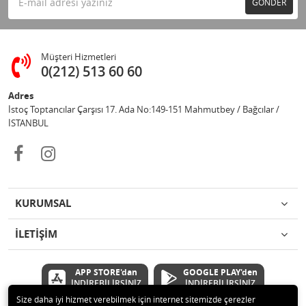
GÖNDER
Müşteri Hizmetleri
0(212) 513 60 60
Adres
İstoç Toptancılar Çarşısı 17. Ada No:149-151 Mahmutbey / Bağcılar /
İSTANBUL
KURUMSAL
İLETİŞİM
APP STORE'dan
GOOGLE PLAY'den
İNDİREBİLİRSİNİZ
İNDİREBİLİRSİNİZ
Size daha iyi hizmet verebilmek için internet sitemizde çerezler