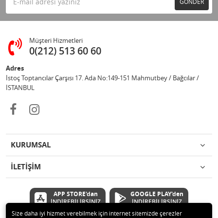
GÖNDER
Müşteri Hizmetleri
0(212) 513 60 60
Adres
İstoç Toptancılar Çarşısı 17. Ada No:149-151 Mahmutbey / Bağcılar /
İSTANBUL
KURUMSAL
İLETİŞİM
APP STORE'dan
GOOGLE PLAY'den
İNDİREBİLİRSİNİZ
İNDİREBİLİRSİNİZ
Size daha iyi hizmet verebilmek için internet sitemizde çerezler