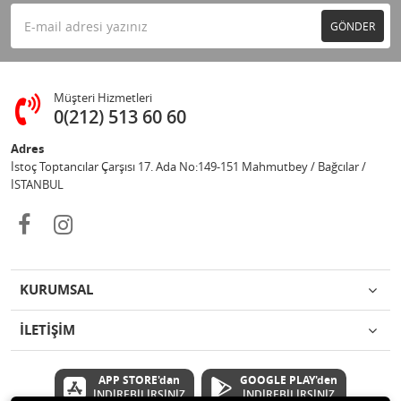
GÖNDER
Müşteri Hizmetleri
0(212) 513 60 60
Adres
İstoç Toptancılar Çarşısı 17. Ada No:149-151 Mahmutbey / Bağcılar /
İSTANBUL
KURUMSAL
İLETİŞİM
APP STORE'dan
GOOGLE PLAY'den
İNDİREBİLİRSİNİZ
İNDİREBİLİRSİNİZ