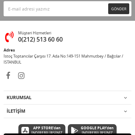
GÖNDER
Müşteri Hizmetleri
0(212) 513 60 60
Adres
İstoç Toptancılar Çarşısı 17. Ada No:149-151 Mahmutbey / Bağcılar /
İSTANBUL
KURUMSAL
İLETİŞİM
APP STORE'dan
GOOGLE PLAY'den
İNDİREBİLİRSİNİZ
İNDİREBİLİRSİNİZ