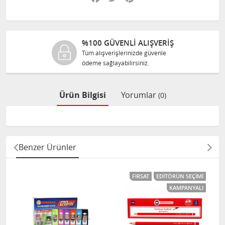
ŞVERİŞ
%100 ORJINAL ÜRÜN
üvenle
Tüm ürünlerimiz ilgili üretic
size orijinal olarak satılır.
Ürün Bilgisi
Yorumlar
(0)
Benzer Ürünler
FIRSAT
EDITÖRÜN SEÇIMI
KAMPANYALI