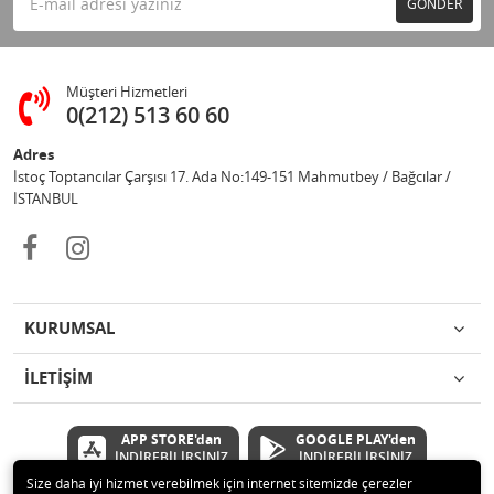
GÖNDER
Müşteri Hizmetleri
0(212) 513 60 60
Adres
İstoç Toptancılar Çarşısı 17. Ada No:149-151 Mahmutbey / Bağcılar /
İSTANBUL
KURUMSAL
İLETİŞİM
APP STORE'dan
GOOGLE PLAY'den
İNDİREBİLİRSİNİZ
İNDİREBİLİRSİNİZ
Size daha iyi hizmet verebilmek için internet sitemizde çerezler