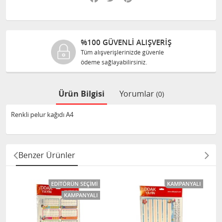
VENLİ ALIŞVERİŞ
%100 ORJI
rişlerinizde güvenle
Tüm ürünlerimiz
ayabilirsiniz.
size orijinal ola
Ürün Bilgisi
Yorumlar
(0)
Renkli pelur kağıdı A4
Benzer Ürünler
EDITÖRÜN SEÇIMI
KAMPANYALI
KAMPANYALI