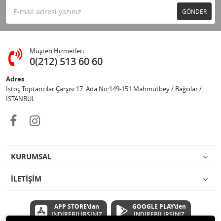
GÖNDER
Müşteri Hizmetleri
0(212) 513 60 60
Adres
İstoç Toptancılar Çarşısı 17. Ada No:149-151 Mahmutbey / Bağcılar /
İSTANBUL
KURUMSAL
İLETİŞİM
APP STORE'dan
GOOGLE PLAY'den
İNDİREBİLİRSİNİZ
İNDİREBİLİRSİNİZ