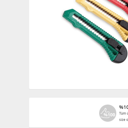
%10
Tüm ü
size o