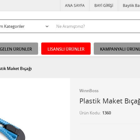
ANA SAYFA
BAYİ GİRİŞİ
Bayilik B
 GELEN ÜRÜNLER
LİSANSLI ÜRÜNLER
KAMPANYALI ÜRÜN
stik Maket Bıçağı
WınnBoss
Plastik Maket Bıçağ
Ürün Kodu
1360