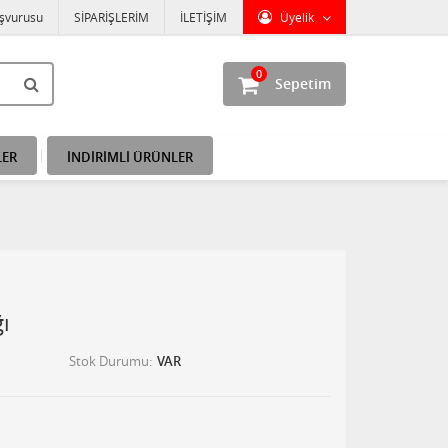
aşvurusu
SİPARİŞLERİM
İLETİŞİM
Üyelik
0
Sepetim
LER
İNDİRİMLİ ÜRÜNLER
ı
Stok Durumu
VAR