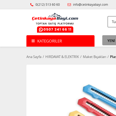
0(212) 513 60 60
info@cetinkayabayi.com
KATEGORILER
YENİ
Ana Sayfa
HIRDAVAT & ELEKTRİK
Maket Bıçakları
Pla